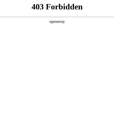
产品及服务
行业解决方案
合作伙伴
投资者关系
称“NO钱包数码”、“我们”和“我们的”）深知隐私对您的重要性
简称“本政策”）。本政策阐述了NO钱包数码如何处理您的个人数据，但本
充政策中，或者在收集数据时提供的通知中发布。
：